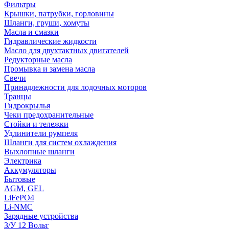
Фильтры
Крышки, патрубки, горловины
Шланги, груши, хомуты
Масла и смазки
Гидравлические жидкости
Масло для двухтактных двигателей
Редукторные масла
Промывка и замена масла
Свечи
Принадлежности для лодочных моторов
Транцы
Гидрокрылья
Чеки предохранительные
Стойки и тележки
Удлинители румпеля
Шланги для систем охлаждения
Выхлопные шланги
Электрика
Аккумуляторы
Бытовые
AGM, GEL
LiFePO4
Li-NMC
Зарядные устройства
З/У 12 Вольт