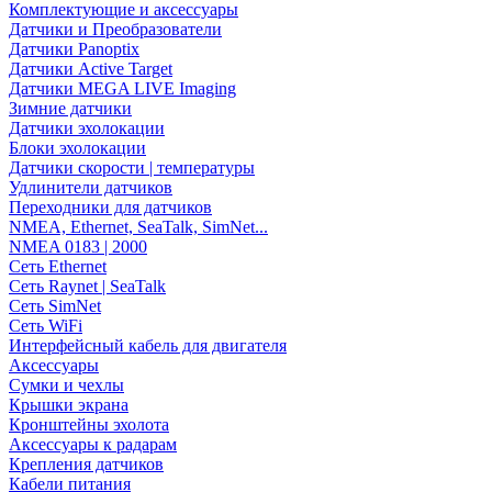
Комплектующие и аксессуары
Датчики и Преобразователи
Датчики Panoptix
Датчики Active Target
Датчики MEGA LIVE Imaging
Зимние датчики
Датчики эхолокации
Блоки эхолокации
Датчики скорости | температуры
Удлинители датчиков
Переходники для датчиков
NMEA, Ethernet, SeaTalk, SimNet...
NMEA 0183 | 2000
Сеть Ethernet
Сеть Raynet | SeaTalk
Сеть SimNet
Сеть WiFi
Интерфейсный кабель для двигателя
Аксессуары
Сумки и чехлы
Крышки экрана
Кронштейны эхолота
Аксессуары к радарам
Крепления датчиков
Кабели питания