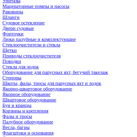
Унитазы
Мацераторные помпы и насосы
Раковины
Шланги
Судовое остекление
Двери судовые
Форточки
Люки палубные и комплектующие
Стеклоочистители и стекла
Щетки
Приводы стеклоочистителя
Поводки
Стекла для лодок
Оборудование для парусных яхт, бегучий такелаж
Стопоры
Шкоты, фалы, тросы для парусных яхт и лодок
Якорно-швартовое оборудование
Якорное оборудование
Швартовое оборудование
Буи и кранцы
Корзины и крепления
Фалы и тросы
Палубное оборудование
Весла, багры
Флагштоки и основания