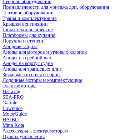
Леерное оборудование
Принадлежности для монтажа доп. оборудования
Тентовое оборудование
Трапы и комплектующие
Крышки вентиляции
Люки технологические
Платформы для купания
Поручни и ступени
Анодная защита
Аноды для моторов и угловых колонок
Аноды на гребной вал
Аноды на корпус судна
Аноды для транцевых плит
Звуковые сигналы и горны
Лодочные моторы и комплектующие
Электромоторы
Haswing
SEA-PRO
Garmin
Lowrance
MotorGuide
HAIBO
Minn Kota
Аксессуары к электромоторам
Пульты управления