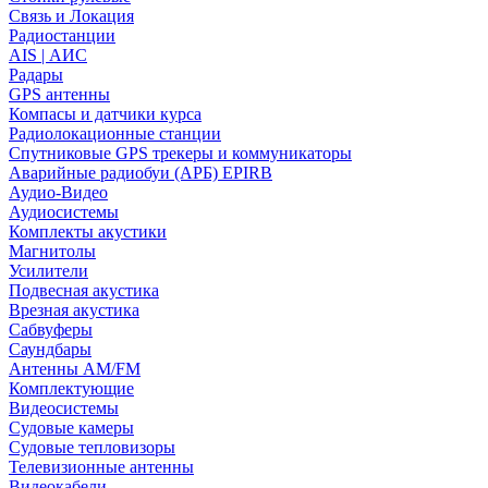
Связь и Локация
Радиостанции
AIS | АИС
Радары
GPS антенны
Компасы и датчики курса
Радиолокационные станции
Спутниковые GPS трекеры и коммуникаторы
Аварийные радиобуи (АРБ) EPIRB
Аудио-Видео
Аудиосистемы
Комплекты акустики
Магнитолы
Усилители
Подвесная акустика
Врезная акустика
Сабвуферы
Саундбары
Антенны AM/FM
Комплектующие
Видеосистемы
Судовые камеры
Cудовые тепловизоры
Телевизионные антенны
Видеокабели