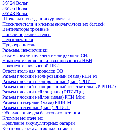
З/У 24 Вольт
З/У 36 Вольт
З/У 48 Вольт
Штекеры и гнезда прикуривателя
Переключатели и клеммы аккумуляторных батарей
Вентиляторы трюмные
Панели переключателей
Переключатели
Предохранители
Разъемы, наконечники
Зажим соединительный изолирующий СИЗ
Наконечник вилочный изолированный НВИ
Наконечник кольцевой НКИ
Ответвитель для проводов ОВ
Разъем плоский изолированный (мама) РПИ-М
Разъем плоский изолированный (папа) РПИ-П
Разъем плоский изолированный ответвительный РПИ-О
Разъем плоский нейлон (папа) РПИ-П(н)
Разъем плоский нейлон (мама) РПИ-М(н)
Разъем штекерный (мама) РШИ-М
Разъем штекерный (папа) РШИ-П
Оборудование для берегового питания
Клеммы монтажные
Крепление аккумуляторных батарей
Контроль аккумуляторных батарей