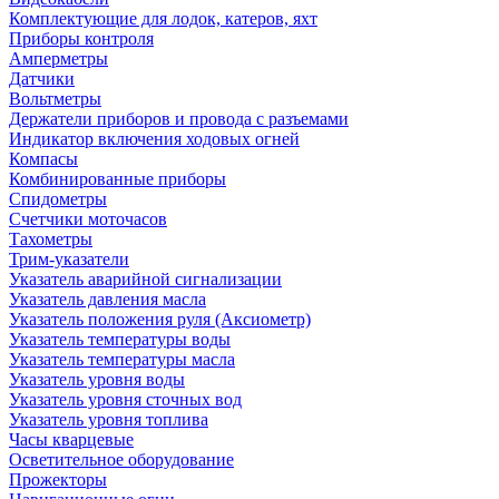
Комплектующие для лодок, катеров, яхт
Приборы контроля
Амперметры
Датчики
Вольтметры
Держатели приборов и провода с разъемами
Индикатор включения ходовых огней
Компасы
Комбинированные приборы
Спидометры
Счетчики моточасов
Тахометры
Трим-указатели
Указатель аварийной сигнализации
Указатель давления масла
Указатель положения руля (Аксиометр)
Указатель температуры воды
Указатель температуры масла
Указатель уровня воды
Указатель уровня сточных вод
Указатель уровня топлива
Часы кварцевые
Осветительное оборудование
Прожекторы