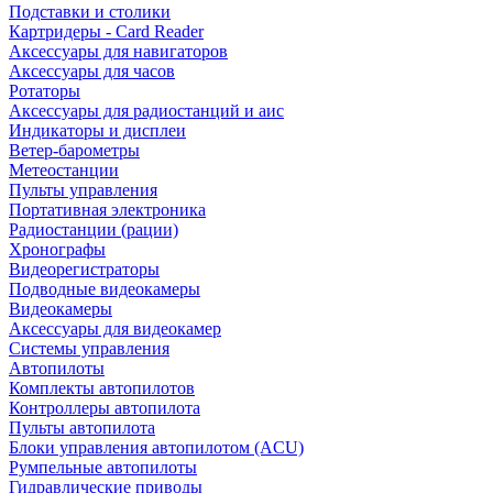
Подставки и столики
Картридеры - Card Reader
Аксессуары для навигаторов
Аксессуары для часов
Ротаторы
Аксессуары для радиостанций и аис
Индикаторы и дисплеи
Ветер-барометры
Метеостанции
Пульты управления
Портативная электроника
Радиостанции (рации)
Хронографы
Видеорегистраторы
Подводные видеокамеры
Видеокамеры
Аксессуары для видеокамер
Системы управления
Автопилоты
Комплекты автопилотов
Контроллеры автопилота
Пульты автопилота
Блоки управления автопилотом (ACU)
Румпельные автопилоты
Гидравлические приводы