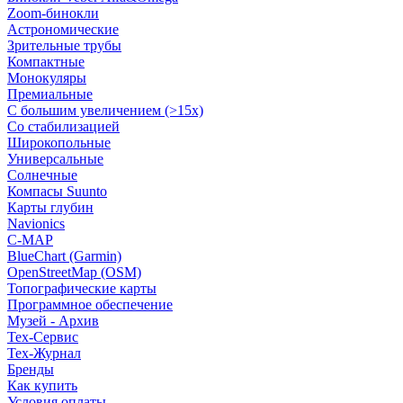
Zoom-бинокли
Астрономические
Зрительные трубы
Компактные
Монокуляры
Премиальные
С большим увеличением (>15x)
Со стабилизацией
Широкопольные
Универсальные
Солнечные
Компасы Suunto
Карты глубин
Navionics
C-MAP
BlueChart (Garmin)
OpenStreetMap (OSM)
Топографические карты
Программное обеспечение
Музей - Архив
Tex-Сервис
Тех-Журнал
Бренды
Как купить
Условия оплаты