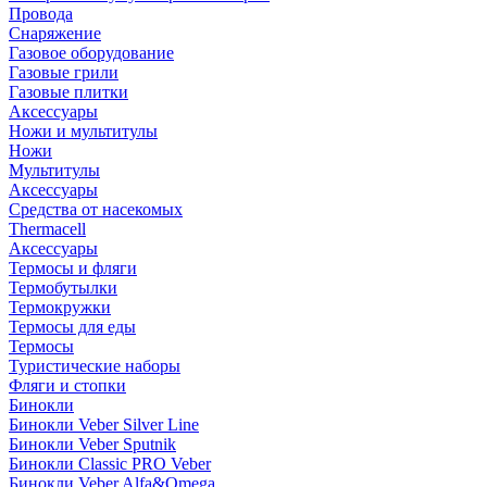
Провода
Снаряжение
Газовое оборудование
Газовые грили
Газовые плитки
Аксессуары
Ножи и мультитулы
Ножи
Мультитулы
Аксессуары
Средства от насекомых
Thermacell
Аксессуары
Термосы и фляги
Термобутылки
Термокружки
Термосы для еды
Термосы
Туристические наборы
Фляги и стопки
Бинокли
Бинокли Veber Silver Line
Бинокли Veber Sputnik
Бинокли Classic PRO Veber
Бинокли Veber Alfa&Omega