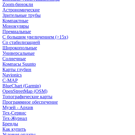
Zoom-бинокли
Астрономические
Зрительные трубы
Компактные
Монокуляры
Премиальные
С большим увеличением (>15x)
Со стабилизацией
Широкопольные
Универсальные
Солнечные
Компасы Suunto
Карты глубин
Navionics
C-MAP
BlueChart (Garmin)
OpenStreetMap (OSM)
Топографические карты
Программное обеспечение
Музей - Архив
Tex-Сервис
Тех-Журнал
Бренды
Как купить
Условия оплаты