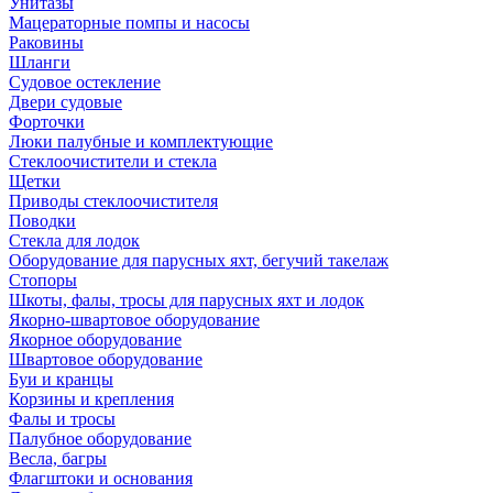
Унитазы
Мацераторные помпы и насосы
Раковины
Шланги
Судовое остекление
Двери судовые
Форточки
Люки палубные и комплектующие
Стеклоочистители и стекла
Щетки
Приводы стеклоочистителя
Поводки
Стекла для лодок
Оборудование для парусных яхт, бегучий такелаж
Стопоры
Шкоты, фалы, тросы для парусных яхт и лодок
Якорно-швартовое оборудование
Якорное оборудование
Швартовое оборудование
Буи и кранцы
Корзины и крепления
Фалы и тросы
Палубное оборудование
Весла, багры
Флагштоки и основания