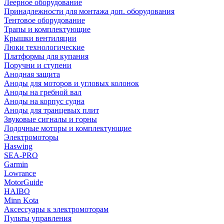
Леерное оборудование
Принадлежности для монтажа доп. оборудования
Тентовое оборудование
Трапы и комплектующие
Крышки вентиляции
Люки технологические
Платформы для купания
Поручни и ступени
Анодная защита
Аноды для моторов и угловых колонок
Аноды на гребной вал
Аноды на корпус судна
Аноды для транцевых плит
Звуковые сигналы и горны
Лодочные моторы и комплектующие
Электромоторы
Haswing
SEA-PRO
Garmin
Lowrance
MotorGuide
HAIBO
Minn Kota
Аксессуары к электромоторам
Пульты управления