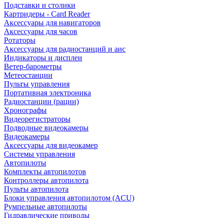
Подставки и столики
Картридеры - Card Reader
Аксессуары для навигаторов
Аксессуары для часов
Ротаторы
Аксессуары для радиостанций и аис
Индикаторы и дисплеи
Ветер-барометры
Метеостанции
Пульты управления
Портативная электроника
Радиостанции (рации)
Хронографы
Видеорегистраторы
Подводные видеокамеры
Видеокамеры
Аксессуары для видеокамер
Системы управления
Автопилоты
Комплекты автопилотов
Контроллеры автопилота
Пульты автопилота
Блоки управления автопилотом (ACU)
Румпельные автопилоты
Гидравлические приводы