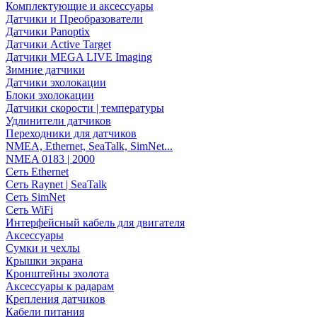
Комплектующие и аксессуары
Датчики и Преобразователи
Датчики Panoptix
Датчики Active Target
Датчики MEGA LIVE Imaging
Зимние датчики
Датчики эхолокации
Блоки эхолокации
Датчики скорости | температуры
Удлинители датчиков
Переходники для датчиков
NMEA, Ethernet, SeaTalk, SimNet...
NMEA 0183 | 2000
Сеть Ethernet
Сеть Raynet | SeaTalk
Сеть SimNet
Сеть WiFi
Интерфейсный кабель для двигателя
Аксессуары
Сумки и чехлы
Крышки экрана
Кронштейны эхолота
Аксессуары к радарам
Крепления датчиков
Кабели питания