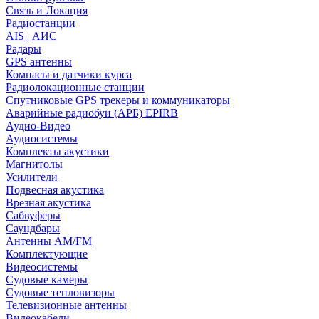
Связь и Локация
Радиостанции
AIS | АИС
Радары
GPS антенны
Компасы и датчики курса
Радиолокационные станции
Спутниковые GPS трекеры и коммуникаторы
Аварийные радиобуи (АРБ) EPIRB
Аудио-Видео
Аудиосистемы
Комплекты акустики
Магнитолы
Усилители
Подвесная акустика
Врезная акустика
Сабвуферы
Саундбары
Антенны AM/FM
Комплектующие
Видеосистемы
Судовые камеры
Cудовые тепловизоры
Телевизионные антенны
Видеокабели