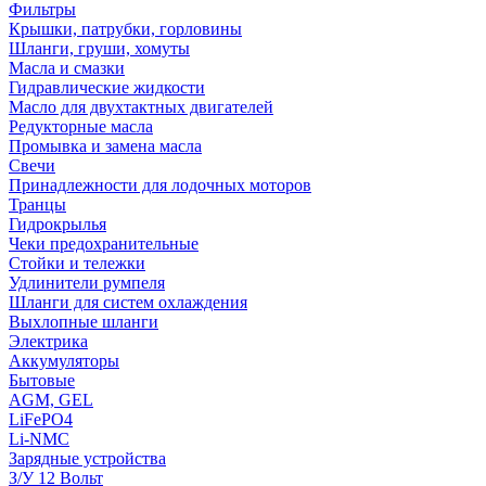
Фильтры
Крышки, патрубки, горловины
Шланги, груши, хомуты
Масла и смазки
Гидравлические жидкости
Масло для двухтактных двигателей
Редукторные масла
Промывка и замена масла
Свечи
Принадлежности для лодочных моторов
Транцы
Гидрокрылья
Чеки предохранительные
Стойки и тележки
Удлинители румпеля
Шланги для систем охлаждения
Выхлопные шланги
Электрика
Аккумуляторы
Бытовые
AGM, GEL
LiFePO4
Li-NMC
Зарядные устройства
З/У 12 Вольт