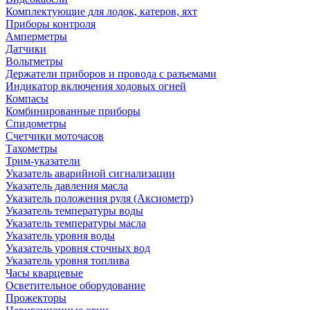
Комплектующие для лодок, катеров, яхт
Приборы контроля
Амперметры
Датчики
Вольтметры
Держатели приборов и провода с разъемами
Индикатор включения ходовых огней
Компасы
Комбинированные приборы
Спидометры
Счетчики моточасов
Тахометры
Трим-указатели
Указатель аварийной сигнализации
Указатель давления масла
Указатель положения руля (Аксиометр)
Указатель температуры воды
Указатель температуры масла
Указатель уровня воды
Указатель уровня сточных вод
Указатель уровня топлива
Часы кварцевые
Осветительное оборудование
Прожекторы