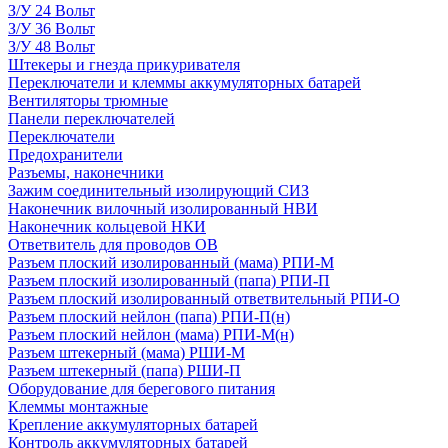
З/У 24 Вольт
З/У 36 Вольт
З/У 48 Вольт
Штекеры и гнезда прикуривателя
Переключатели и клеммы аккумуляторных батарей
Вентиляторы трюмные
Панели переключателей
Переключатели
Предохранители
Разъемы, наконечники
Зажим соединительный изолирующий СИЗ
Наконечник вилочный изолированный НВИ
Наконечник кольцевой НКИ
Ответвитель для проводов ОВ
Разъем плоский изолированный (мама) РПИ-М
Разъем плоский изолированный (папа) РПИ-П
Разъем плоский изолированный ответвительный РПИ-О
Разъем плоский нейлон (папа) РПИ-П(н)
Разъем плоский нейлон (мама) РПИ-М(н)
Разъем штекерный (мама) РШИ-М
Разъем штекерный (папа) РШИ-П
Оборудование для берегового питания
Клеммы монтажные
Крепление аккумуляторных батарей
Контроль аккумуляторных батарей