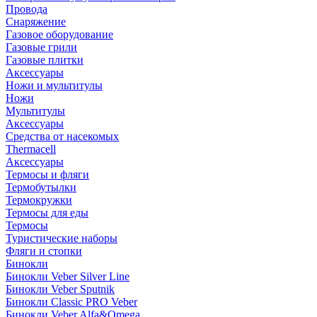
Провода
Снаряжение
Газовое оборудование
Газовые грили
Газовые плитки
Аксессуары
Ножи и мультитулы
Ножи
Мультитулы
Аксессуары
Средства от насекомых
Thermacell
Аксессуары
Термосы и фляги
Термобутылки
Термокружки
Термосы для еды
Термосы
Туристические наборы
Фляги и стопки
Бинокли
Бинокли Veber Silver Line
Бинокли Veber Sputnik
Бинокли Classic PRO Veber
Бинокли Veber Alfa&Omega