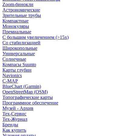
Zoom-бинокли
Астрономические
Зрительные трубы
Компактные
Монокуляры
Премиальные
С большим увеличением (>15x)
Со стабилизацией
Широкопольные
Универсальные
Солнечные
Компасы Suunto
Карты глубин
Navionics
C-MAP
BlueChart (Garmin)
OpenStreetMap (OSM)
Топографические карты
Программное обеспечение
Музей - Архив
Tex-Сервис
Тех-Журнал
Бренды
Как купить
Условия оплаты