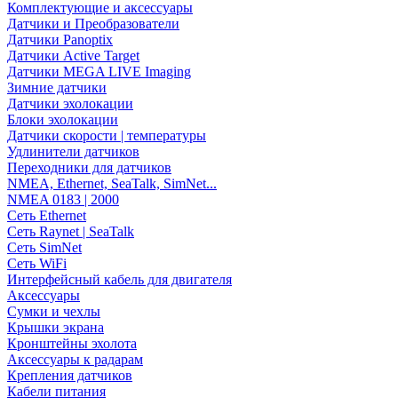
Комплектующие и аксессуары
Датчики и Преобразователи
Датчики Panoptix
Датчики Active Target
Датчики MEGA LIVE Imaging
Зимние датчики
Датчики эхолокации
Блоки эхолокации
Датчики скорости | температуры
Удлинители датчиков
Переходники для датчиков
NMEA, Ethernet, SeaTalk, SimNet...
NMEA 0183 | 2000
Сеть Ethernet
Сеть Raynet | SeaTalk
Сеть SimNet
Сеть WiFi
Интерфейсный кабель для двигателя
Аксессуары
Сумки и чехлы
Крышки экрана
Кронштейны эхолота
Аксессуары к радарам
Крепления датчиков
Кабели питания