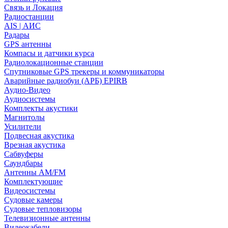
Связь и Локация
Радиостанции
AIS | АИС
Радары
GPS антенны
Компасы и датчики курса
Радиолокационные станции
Спутниковые GPS трекеры и коммуникаторы
Аварийные радиобуи (АРБ) EPIRB
Аудио-Видео
Аудиосистемы
Комплекты акустики
Магнитолы
Усилители
Подвесная акустика
Врезная акустика
Сабвуферы
Саундбары
Антенны AM/FM
Комплектующие
Видеосистемы
Судовые камеры
Cудовые тепловизоры
Телевизионные антенны
Видеокабели