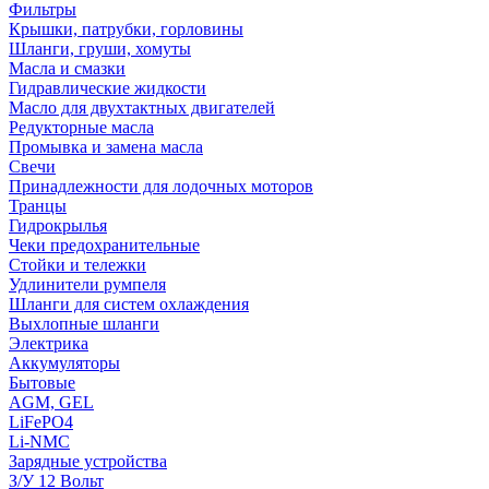
Фильтры
Крышки, патрубки, горловины
Шланги, груши, хомуты
Масла и смазки
Гидравлические жидкости
Масло для двухтактных двигателей
Редукторные масла
Промывка и замена масла
Свечи
Принадлежности для лодочных моторов
Транцы
Гидрокрылья
Чеки предохранительные
Стойки и тележки
Удлинители румпеля
Шланги для систем охлаждения
Выхлопные шланги
Электрика
Аккумуляторы
Бытовые
AGM, GEL
LiFePO4
Li-NMC
Зарядные устройства
З/У 12 Вольт