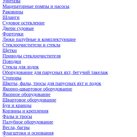
Унитазы
Мацераторные помпы и насосы
Раковины
Шланги
Судовое остекление
Двери судовые
Форточки
Люки палубные и комплектующие
Стеклоочистители и стекла
Щетки
Приводы стеклоочистителя
Поводки
Стекла для лодок
Оборудование для парусных яхт, бегучий такелаж
Стопоры
Шкоты, фалы, тросы для парусных яхт и лодок
Якорно-швартовое оборудование
Якорное оборудование
Швартовое оборудование
Буи и кранцы
Корзины и крепления
Фалы и тросы
Палубное оборудование
Весла, багры
Флагштоки и основания