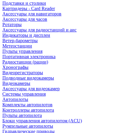
Подставки и столики
Картридеры - Card Reader
Аксессуары для навигаторов
Аксессуары для часов
Ротаторы
Аксессуары для радиостанций и аис
Индикаторы и дисплеи
Ветер-барометры
Метеостанции
Пульты управления
Портативная электроника
Радиостанции (рации)
Хронографы
Видеорегистраторы
Подводные видеокамеры
Видеокамеры
Аксессуары для видеокамер
Системы управления
Автопилоты
Комплекты автопилотов
Контроллеры автопилота
Пульты автопилота
Блоки управления автопилотом (ACU)
Румпельные автопилоты
Гидравлические приводы