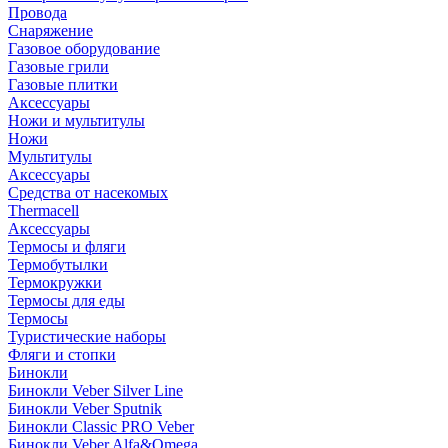
Провода
Снаряжение
Газовое оборудование
Газовые грили
Газовые плитки
Аксессуары
Ножи и мультитулы
Ножи
Мультитулы
Аксессуары
Средства от насекомых
Thermacell
Аксессуары
Термосы и фляги
Термобутылки
Термокружки
Термосы для еды
Термосы
Туристические наборы
Фляги и стопки
Бинокли
Бинокли Veber Silver Line
Бинокли Veber Sputnik
Бинокли Classic PRO Veber
Бинокли Veber Alfa&Omega