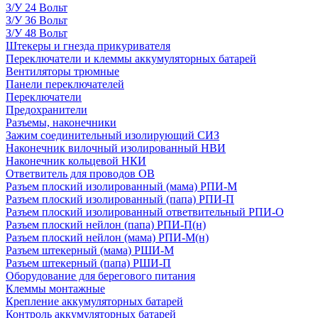
З/У 24 Вольт
З/У 36 Вольт
З/У 48 Вольт
Штекеры и гнезда прикуривателя
Переключатели и клеммы аккумуляторных батарей
Вентиляторы трюмные
Панели переключателей
Переключатели
Предохранители
Разъемы, наконечники
Зажим соединительный изолирующий СИЗ
Наконечник вилочный изолированный НВИ
Наконечник кольцевой НКИ
Ответвитель для проводов ОВ
Разъем плоский изолированный (мама) РПИ-М
Разъем плоский изолированный (папа) РПИ-П
Разъем плоский изолированный ответвительный РПИ-О
Разъем плоский нейлон (папа) РПИ-П(н)
Разъем плоский нейлон (мама) РПИ-М(н)
Разъем штекерный (мама) РШИ-М
Разъем штекерный (папа) РШИ-П
Оборудование для берегового питания
Клеммы монтажные
Крепление аккумуляторных батарей
Контроль аккумуляторных батарей