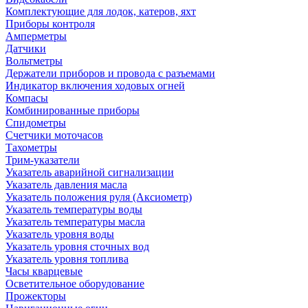
Комплектующие для лодок, катеров, яхт
Приборы контроля
Амперметры
Датчики
Вольтметры
Держатели приборов и провода с разъемами
Индикатор включения ходовых огней
Компасы
Комбинированные приборы
Спидометры
Счетчики моточасов
Тахометры
Трим-указатели
Указатель аварийной сигнализации
Указатель давления масла
Указатель положения руля (Аксиометр)
Указатель температуры воды
Указатель температуры масла
Указатель уровня воды
Указатель уровня сточных вод
Указатель уровня топлива
Часы кварцевые
Осветительное оборудование
Прожекторы