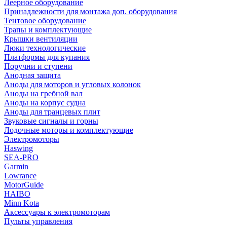
Леерное оборудование
Принадлежности для монтажа доп. оборудования
Тентовое оборудование
Трапы и комплектующие
Крышки вентиляции
Люки технологические
Платформы для купания
Поручни и ступени
Анодная защита
Аноды для моторов и угловых колонок
Аноды на гребной вал
Аноды на корпус судна
Аноды для транцевых плит
Звуковые сигналы и горны
Лодочные моторы и комплектующие
Электромоторы
Haswing
SEA-PRO
Garmin
Lowrance
MotorGuide
HAIBO
Minn Kota
Аксессуары к электромоторам
Пульты управления