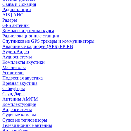
Связь и Локация
Радиостанции
AIS | АИС
Радары
GPS антенны
Компасы и датчики курса
Радиолокационные станции
Спутниковые GPS трекеры и коммуникаторы
Аварийные радиобуи (АРБ) EPIRB
Аудио-Видео
Аудиосистемы
Комплекты акустики
Магнитолы
Усилители
Подвесная акустика
Врезная акустика
Сабвуферы
Саундбары
Антенны AM/FM
Комплектующие
Видеосистемы
Судовые камеры
Cудовые тепловизоры
Телевизионные антенны
Видеокабели