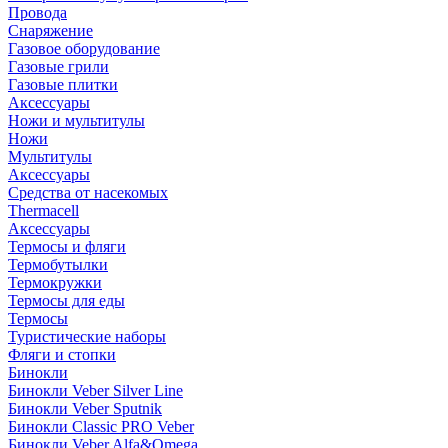
Провода
Снаряжение
Газовое оборудование
Газовые грили
Газовые плитки
Аксессуары
Ножи и мультитулы
Ножи
Мультитулы
Аксессуары
Средства от насекомых
Thermacell
Аксессуары
Термосы и фляги
Термобутылки
Термокружки
Термосы для еды
Термосы
Туристические наборы
Фляги и стопки
Бинокли
Бинокли Veber Silver Line
Бинокли Veber Sputnik
Бинокли Classic PRO Veber
Бинокли Veber Alfa&Omega