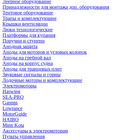
Леерное оборудование
Принадлежности для монтажа доп. оборудования
Тентовое оборудование
Трапы и комплектующие
Крышки вентиляции
Люки технологические
Платформы для купания
Поручни и ступени
Анодная защита
Аноды для моторов и угловых колонок
Аноды на гребной вал
Аноды на корпус судна
Аноды для транцевых плит
Звуковые сигналы и горны
Лодочные моторы и комплектующие
Электромоторы
Haswing
SEA-PRO
Garmin
Lowrance
MotorGuide
HAIBO
Minn Kota
Аксессуары к электромоторам
Пульты управления