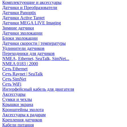
Комплектующие и аксессуары
Датчики и Преобразователи
Датчики Panoptix
Датчики Active Target
Датчики MEGA LIVE Imaging
Зимние датчики
Датчики эхолокации
Блоки эхолокации
Датчики скорости | температуры
Удлинители датчиков
Переходники для датчиков
NMEA, Ethernet, SeaTalk, SimNet...
NMEA 0183 | 2000
Сеть Ethernet
Сеть Raynet | SeaTalk
Сеть SimNet
Сеть WiFi
Интерфейсный кабель для двигателя
Аксессуары
Сумки и чехлы
Крышки экрана
Кронштейны эхолота
Аксессуары к радарам
Крепления датчиков
Кабели питания