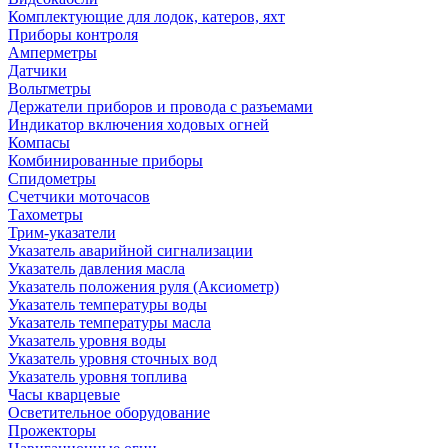
Комплектующие для лодок, катеров, яхт
Приборы контроля
Амперметры
Датчики
Вольтметры
Держатели приборов и провода с разъемами
Индикатор включения ходовых огней
Компасы
Комбинированные приборы
Спидометры
Счетчики моточасов
Тахометры
Трим-указатели
Указатель аварийной сигнализации
Указатель давления масла
Указатель положения руля (Аксиометр)
Указатель температуры воды
Указатель температуры масла
Указатель уровня воды
Указатель уровня сточных вод
Указатель уровня топлива
Часы кварцевые
Осветительное оборудование
Прожекторы