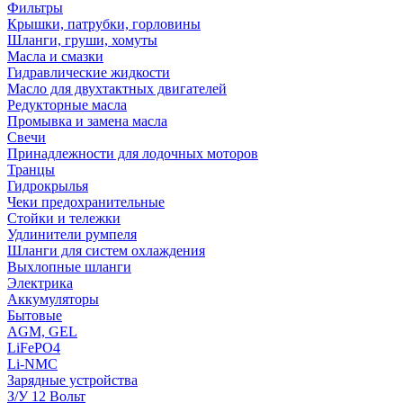
Фильтры
Крышки, патрубки, горловины
Шланги, груши, хомуты
Масла и смазки
Гидравлические жидкости
Масло для двухтактных двигателей
Редукторные масла
Промывка и замена масла
Свечи
Принадлежности для лодочных моторов
Транцы
Гидрокрылья
Чеки предохранительные
Стойки и тележки
Удлинители румпеля
Шланги для систем охлаждения
Выхлопные шланги
Электрика
Аккумуляторы
Бытовые
AGM, GEL
LiFePO4
Li-NMC
Зарядные устройства
З/У 12 Вольт