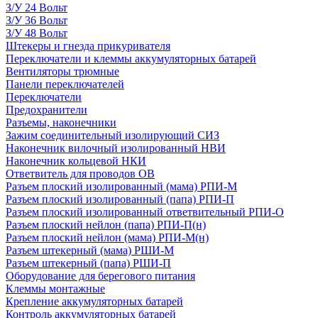
З/У 24 Вольт
З/У 36 Вольт
З/У 48 Вольт
Штекеры и гнезда прикуривателя
Переключатели и клеммы аккумуляторных батарей
Вентиляторы трюмные
Панели переключателей
Переключатели
Предохранители
Разъемы, наконечники
Зажим соединительный изолирующий СИЗ
Наконечник вилочный изолированный НВИ
Наконечник кольцевой НКИ
Ответвитель для проводов ОВ
Разъем плоский изолированный (мама) РПИ-М
Разъем плоский изолированный (папа) РПИ-П
Разъем плоский изолированный ответвительный РПИ-О
Разъем плоский нейлон (папа) РПИ-П(н)
Разъем плоский нейлон (мама) РПИ-М(н)
Разъем штекерный (мама) РШИ-М
Разъем штекерный (папа) РШИ-П
Оборудование для берегового питания
Клеммы монтажные
Крепление аккумуляторных батарей
Контроль аккумуляторных батарей