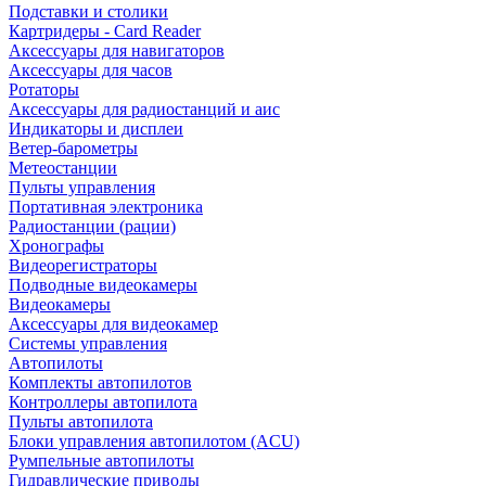
Подставки и столики
Картридеры - Card Reader
Аксессуары для навигаторов
Аксессуары для часов
Ротаторы
Аксессуары для радиостанций и аис
Индикаторы и дисплеи
Ветер-барометры
Метеостанции
Пульты управления
Портативная электроника
Радиостанции (рации)
Хронографы
Видеорегистраторы
Подводные видеокамеры
Видеокамеры
Аксессуары для видеокамер
Системы управления
Автопилоты
Комплекты автопилотов
Контроллеры автопилота
Пульты автопилота
Блоки управления автопилотом (ACU)
Румпельные автопилоты
Гидравлические приводы