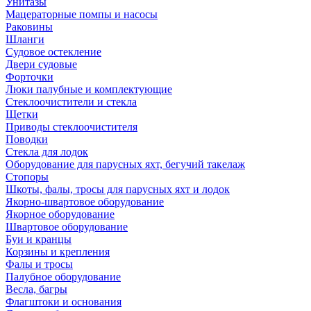
Унитазы
Мацераторные помпы и насосы
Раковины
Шланги
Судовое остекление
Двери судовые
Форточки
Люки палубные и комплектующие
Стеклоочистители и стекла
Щетки
Приводы стеклоочистителя
Поводки
Стекла для лодок
Оборудование для парусных яхт, бегучий такелаж
Стопоры
Шкоты, фалы, тросы для парусных яхт и лодок
Якорно-швартовое оборудование
Якорное оборудование
Швартовое оборудование
Буи и кранцы
Корзины и крепления
Фалы и тросы
Палубное оборудование
Весла, багры
Флагштоки и основания