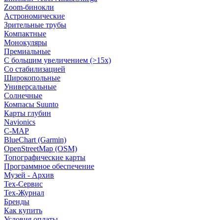
Zoom-бинокли
Астрономические
Зрительные трубы
Компактные
Монокуляры
Премиальные
С большим увеличением (>15x)
Со стабилизацией
Широкопольные
Универсальные
Солнечные
Компасы Suunto
Карты глубин
Navionics
C-MAP
BlueChart (Garmin)
OpenStreetMap (OSM)
Топографические карты
Программное обеспечение
Музей - Архив
Tex-Сервис
Тех-Журнал
Бренды
Как купить
Условия оплаты