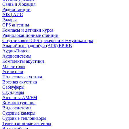
Связь и Локация
Радиостанции
AIS | АИС
Радары
GPS антенны
Компасы и датчики курса
Радиолокационные станции
Спутниковые GPS трекеры и коммуникаторы
Аварийные радиобуи (АРБ) EPIRB
Аудио-Видео
Аудиосистемы
Комплекты акустики
Магнитолы
Усилители
Подвесная акустика
Врезная акустика
Сабвуферы
Саундбары
Антенны AM/FM
Комплектующие
Видеосистемы
Судовые камеры
Cудовые тепловизоры
Телевизионные антенны
Видеокабели