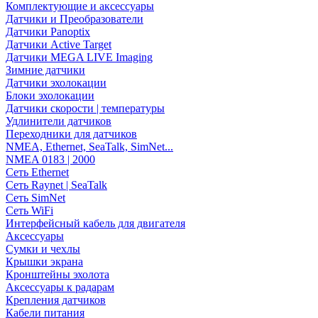
Комплектующие и аксессуары
Датчики и Преобразователи
Датчики Panoptix
Датчики Active Target
Датчики MEGA LIVE Imaging
Зимние датчики
Датчики эхолокации
Блоки эхолокации
Датчики скорости | температуры
Удлинители датчиков
Переходники для датчиков
NMEA, Ethernet, SeaTalk, SimNet...
NMEA 0183 | 2000
Сеть Ethernet
Сеть Raynet | SeaTalk
Сеть SimNet
Сеть WiFi
Интерфейсный кабель для двигателя
Аксессуары
Сумки и чехлы
Крышки экрана
Кронштейны эхолота
Аксессуары к радарам
Крепления датчиков
Кабели питания