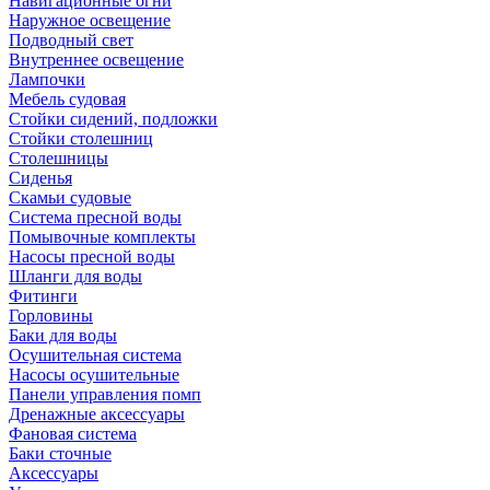
Навигационные огни
Наружное освещение
Подводный свет
Внутреннее освещение
Лампочки
Мебель судовая
Стойки сидений, подложки
Стойки столешниц
Столешницы
Сиденья
Скамьи судовые
Система пресной воды
Помывочные комплекты
Насосы пресной воды
Шланги для воды
Фитинги
Горловины
Баки для воды
Осушительная система
Насосы осушительные
Панели управления помп
Дренажные аксессуары
Фановая система
Баки сточные
Аксессуары