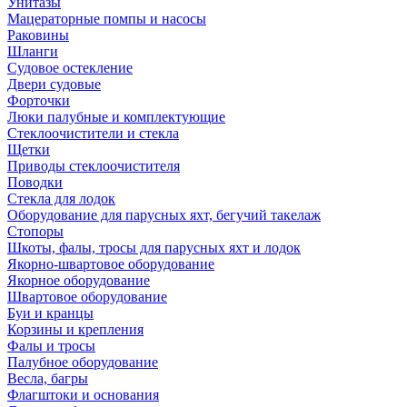
Унитазы
Мацераторные помпы и насосы
Раковины
Шланги
Судовое остекление
Двери судовые
Форточки
Люки палубные и комплектующие
Стеклоочистители и стекла
Щетки
Приводы стеклоочистителя
Поводки
Стекла для лодок
Оборудование для парусных яхт, бегучий такелаж
Стопоры
Шкоты, фалы, тросы для парусных яхт и лодок
Якорно-швартовое оборудование
Якорное оборудование
Швартовое оборудование
Буи и кранцы
Корзины и крепления
Фалы и тросы
Палубное оборудование
Весла, багры
Флагштоки и основания