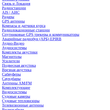
Связь и Локация
Радиостанции
AIS | АИС
Радары
GPS антенны
Компасы и датчики курса
Радиолокационные станции
Спутниковые GPS трекеры и коммуникаторы
Аварийные радиобуи (АРБ) EPIRB
Аудио-Видео
Аудиосистемы
Комплекты акустики
Магнитолы
Усилители
Подвесная акустика
Врезная акустика
Сабвуферы
Саундбары
Антенны AM/FM
Комплектующие
Видеосистемы
Судовые камеры
Cудовые тепловизоры
Телевизионные антенны
Видеокабели