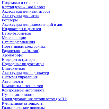
Подставки и столики
Картридеры - Card Reader
Аксессуары для навигаторов
Аксессуары для часов
Ротаторы
Аксессуары для радиостанций и аис
Индикаторы и дисплеи
Ветер-барометры
Метеостанции
Пульты управления
Портативная электроника
Радиостанции (рации)
Хронографы
Видеорегистраторы
Подводные видеокамеры
Видеокамеры
Аксессуары для видеокамер
Системы управления
Автопилоты
Комплекты автопилотов
Контроллеры автопилота
Пульты автопилота
Блоки управления автопилотом (ACU)
Румпельные автопилоты
Гидравлические приводы