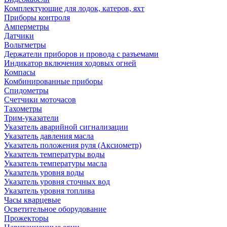
Комплектующие для лодок, катеров, яхт
Приборы контроля
Амперметры
Датчики
Вольтметры
Держатели приборов и провода с разъемами
Индикатор включения ходовых огней
Компасы
Комбинированные приборы
Спидометры
Счетчики моточасов
Тахометры
Трим-указатели
Указатель аварийной сигнализации
Указатель давления масла
Указатель положения руля (Аксиометр)
Указатель температуры воды
Указатель температуры масла
Указатель уровня воды
Указатель уровня сточных вод
Указатель уровня топлива
Часы кварцевые
Осветительное оборудование
Прожекторы