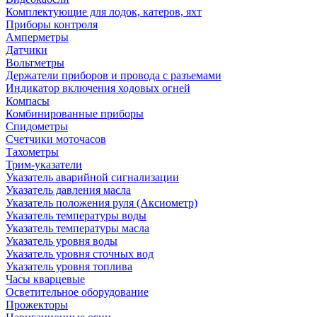
Комплектующие для лодок, катеров, яхт
Приборы контроля
Амперметры
Датчики
Вольтметры
Держатели приборов и провода с разъемами
Индикатор включения ходовых огней
Компасы
Комбинированные приборы
Спидометры
Счетчики моточасов
Тахометры
Трим-указатели
Указатель аварийной сигнализации
Указатель давления масла
Указатель положения руля (Аксиометр)
Указатель температуры воды
Указатель температуры масла
Указатель уровня воды
Указатель уровня сточных вод
Указатель уровня топлива
Часы кварцевые
Осветительное оборудование
Прожекторы