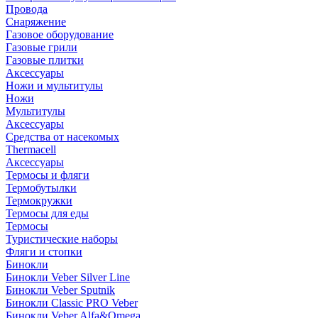
Провода
Снаряжение
Газовое оборудование
Газовые грили
Газовые плитки
Аксессуары
Ножи и мультитулы
Ножи
Мультитулы
Аксессуары
Средства от насекомых
Thermacell
Аксессуары
Термосы и фляги
Термобутылки
Термокружки
Термосы для еды
Термосы
Туристические наборы
Фляги и стопки
Бинокли
Бинокли Veber Silver Line
Бинокли Veber Sputnik
Бинокли Classic PRO Veber
Бинокли Veber Alfa&Omega