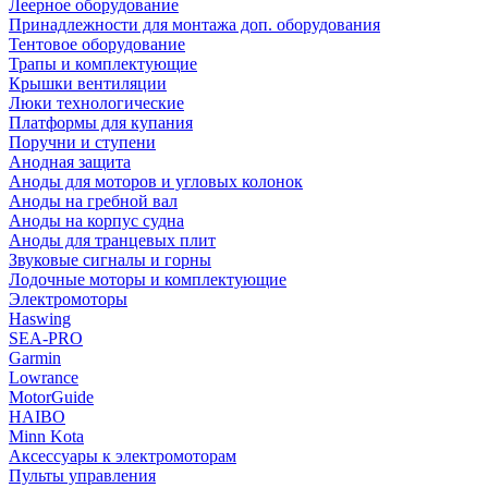
Леерное оборудование
Принадлежности для монтажа доп. оборудования
Тентовое оборудование
Трапы и комплектующие
Крышки вентиляции
Люки технологические
Платформы для купания
Поручни и ступени
Анодная защита
Аноды для моторов и угловых колонок
Аноды на гребной вал
Аноды на корпус судна
Аноды для транцевых плит
Звуковые сигналы и горны
Лодочные моторы и комплектующие
Электромоторы
Haswing
SEA-PRO
Garmin
Lowrance
MotorGuide
HAIBO
Minn Kota
Аксессуары к электромоторам
Пульты управления