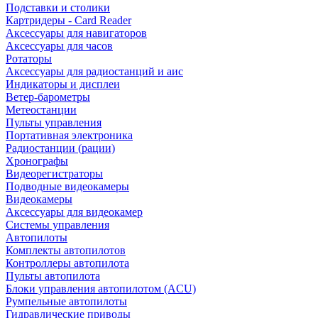
Подставки и столики
Картридеры - Card Reader
Аксессуары для навигаторов
Аксессуары для часов
Ротаторы
Аксессуары для радиостанций и аис
Индикаторы и дисплеи
Ветер-барометры
Метеостанции
Пульты управления
Портативная электроника
Радиостанции (рации)
Хронографы
Видеорегистраторы
Подводные видеокамеры
Видеокамеры
Аксессуары для видеокамер
Системы управления
Автопилоты
Комплекты автопилотов
Контроллеры автопилота
Пульты автопилота
Блоки управления автопилотом (ACU)
Румпельные автопилоты
Гидравлические приводы