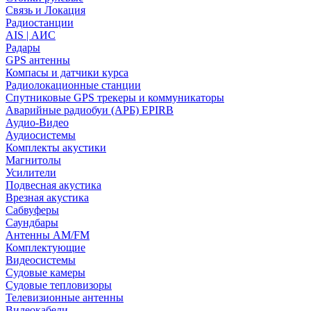
Связь и Локация
Радиостанции
AIS | АИС
Радары
GPS антенны
Компасы и датчики курса
Радиолокационные станции
Спутниковые GPS трекеры и коммуникаторы
Аварийные радиобуи (АРБ) EPIRB
Аудио-Видео
Аудиосистемы
Комплекты акустики
Магнитолы
Усилители
Подвесная акустика
Врезная акустика
Сабвуферы
Саундбары
Антенны AM/FM
Комплектующие
Видеосистемы
Судовые камеры
Cудовые тепловизоры
Телевизионные антенны
Видеокабели