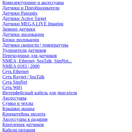
Комплектующие и аксессуары
Датчики и Преобразователи
Датчики Panoptix
Датчики Active Target
Датчики MEGA LIVE Imaging
Зимние датчики
Датчики эхолокации
Блоки эхолокации
Датчики скорости | температуры
Удлинители датчиков
Переходники для датчиков
NMEA, Ethernet, SeaTalk, SimNet...
NMEA 0183 | 2000
Сеть Ethernet
Сеть Raynet | SeaTalk
Сеть SimNet
Сеть WiFi
Интерфейсный кабель для двигателя
Аксессуары
Сумки и чехлы
Крышки экрана
Кронштейны эхолота
Аксессуары к радарам
Крепления датчиков
Кабели питания