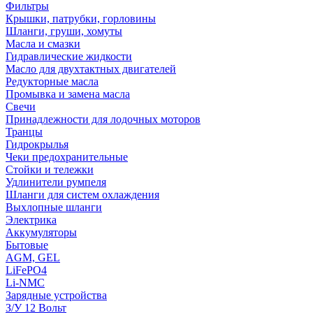
Фильтры
Крышки, патрубки, горловины
Шланги, груши, хомуты
Масла и смазки
Гидравлические жидкости
Масло для двухтактных двигателей
Редукторные масла
Промывка и замена масла
Свечи
Принадлежности для лодочных моторов
Транцы
Гидрокрылья
Чеки предохранительные
Стойки и тележки
Удлинители румпеля
Шланги для систем охлаждения
Выхлопные шланги
Электрика
Аккумуляторы
Бытовые
AGM, GEL
LiFePO4
Li-NMC
Зарядные устройства
З/У 12 Вольт