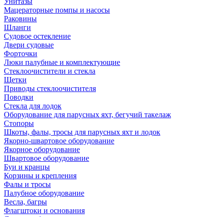
Унитазы
Мацераторные помпы и насосы
Раковины
Шланги
Судовое остекление
Двери судовые
Форточки
Люки палубные и комплектующие
Стеклоочистители и стекла
Щетки
Приводы стеклоочистителя
Поводки
Стекла для лодок
Оборудование для парусных яхт, бегучий такелаж
Стопоры
Шкоты, фалы, тросы для парусных яхт и лодок
Якорно-швартовое оборудование
Якорное оборудование
Швартовое оборудование
Буи и кранцы
Корзины и крепления
Фалы и тросы
Палубное оборудование
Весла, багры
Флагштоки и основания