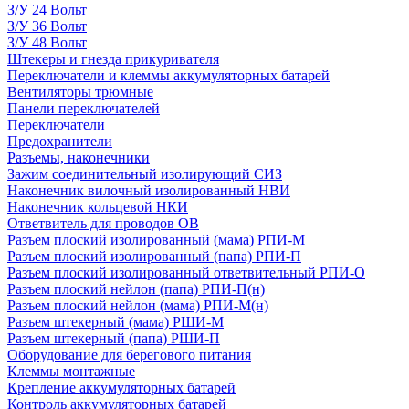
З/У 24 Вольт
З/У 36 Вольт
З/У 48 Вольт
Штекеры и гнезда прикуривателя
Переключатели и клеммы аккумуляторных батарей
Вентиляторы трюмные
Панели переключателей
Переключатели
Предохранители
Разъемы, наконечники
Зажим соединительный изолирующий СИЗ
Наконечник вилочный изолированный НВИ
Наконечник кольцевой НКИ
Ответвитель для проводов ОВ
Разъем плоский изолированный (мама) РПИ-М
Разъем плоский изолированный (папа) РПИ-П
Разъем плоский изолированный ответвительный РПИ-О
Разъем плоский нейлон (папа) РПИ-П(н)
Разъем плоский нейлон (мама) РПИ-М(н)
Разъем штекерный (мама) РШИ-М
Разъем штекерный (папа) РШИ-П
Оборудование для берегового питания
Клеммы монтажные
Крепление аккумуляторных батарей
Контроль аккумуляторных батарей