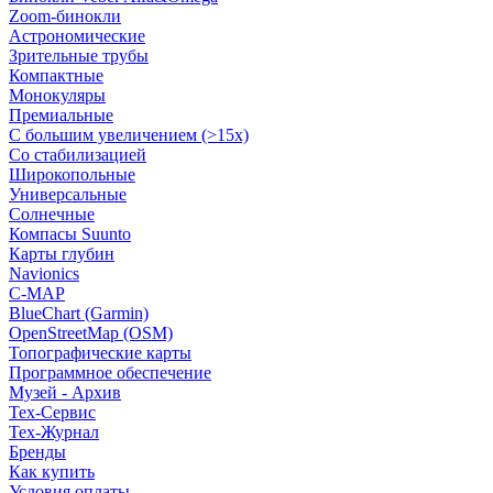
Zoom-бинокли
Астрономические
Зрительные трубы
Компактные
Монокуляры
Премиальные
С большим увеличением (>15x)
Со стабилизацией
Широкопольные
Универсальные
Солнечные
Компасы Suunto
Карты глубин
Navionics
C-MAP
BlueChart (Garmin)
OpenStreetMap (OSM)
Топографические карты
Программное обеспечение
Музей - Архив
Tex-Сервис
Тех-Журнал
Бренды
Как купить
Условия оплаты